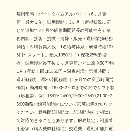
雇用形態：パートタイムアルバイト（6ヶ月更
新・最大３年）
試用期間：3ヶ月（習得状況に応
じて追加で3ヶ月の研修期間延長の可能性有）
業
務内容：接客・提供・清掃・販売・通販業務
勤務
開始：即時
募集人数：1名
給与体系：研修時給107
5円〜スタート。最大1350円（＋深夜25%割増
有）
試用期間終了後６ヶ月更新ごとに原則50円/時
UP（昇給上限は1350円＋深夜割増）
労働時間：
週3日程度、週20時間程度（1ヶ月での変形時間労
働制）
勤務時間：16:00~27:00までの間でシフト制
（応相談）
例）16:00~24:00,19:00~25:00,21:00~2
5:00
勤務開始可能時間について応募の際お知らせ
ください。
勤務開始時間は上記時間内外で相談し
て対応できることもあります。
服務規定：制服着
用必須（購入費弊社補助）
交通費：通勤距離片道