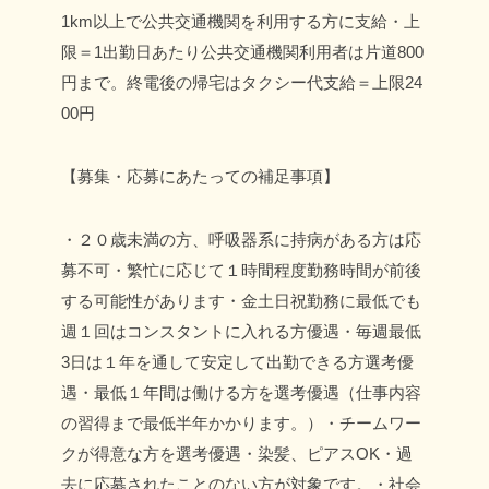
1km以上で公共交通機関を利用する方に支給・上
限＝1出勤日あたり公共交通機関利用者は片道800
円まで。終電後の帰宅はタクシー代支給＝上限24
00円
【募集・応募にあたっての補足事項】
・２０歳未満の方、呼吸器系に持病がある方は応
募不可
・繁忙に応じて１時間程度勤務時間が前後
する可能性があります
・金土日祝勤務に最低でも
週１回はコンスタントに入れる方優遇
・毎週最低
3日は１年を通して安定して出勤できる方選考優
遇
・最低１年間は働ける方を選考優遇（仕事内容
の習得まで最低半年かかります。）
・チームワー
クが得意な方を選考優遇
・染髪、ピアスOK
・過
去に応募されたことのない方が対象です。
・社会