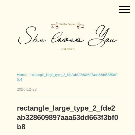
Home
› ›
rectangle_large_type_2_fde2ab328609897aaa63dd663f3bf
0b8
2020-12-23
rectangle_large_type_2_fde2
ab328609897aaa63dd663f3bf0
b8