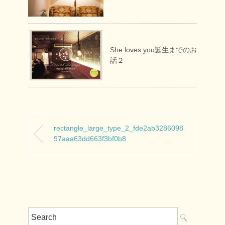
She loves you誕生までのお
話２
rectangle_large_type_2_fde2ab3286098
97aaa63dd663f3bf0b8