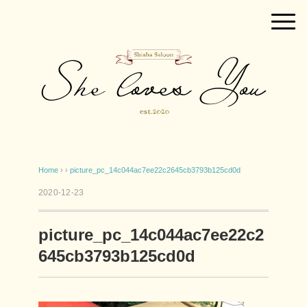
Home
› ›
picture_pc_14c044ac7ee22c2645cb3793b125cd0d
2020-12-23
picture_pc_14c044ac7ee22c2
645cb3793b125cd0d