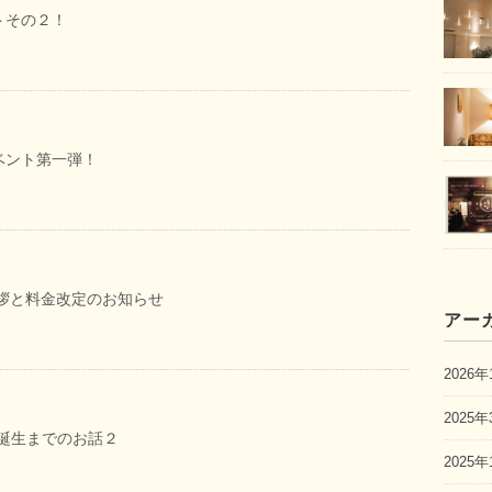
トその２！
ベント第一弾！
挨拶と料金改定のお知らせ
アー
2026年
2025年
 you誕生までのお話２
2025年